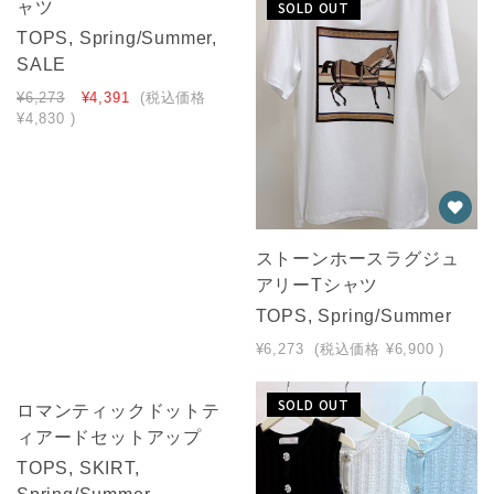
ャツ
SOLD OUT
SOLD OUT
TOPS, Spring/Summer,
SALE
¥6,273
¥4,391
(税込価格
¥4,830
)
ストーンホースラグジュ
アリーTシャツ
TOPS, Spring/Summer
¥6,273
(税込価格
¥6,900
)
NEW
SOLD OUT
ロマンティックドットテ
ィアードセットアップ
SOLD OUT
TOPS, SKIRT,