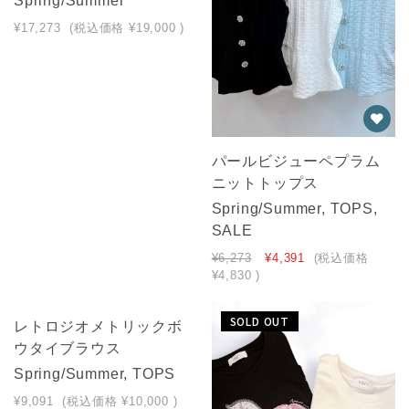
Spring/Summer
¥17,273
(税込価格
¥19,000
)
パールビジューペプラム
ニットトップス
Spring/Summer, TOPS,
SALE
¥6,273
¥4,391
(税込価格
¥4,830
)
SOLD OUT
SOLD OUT
レトロジオメトリックボ
ウタイブラウス
Spring/Summer, TOPS
¥9,091
(税込価格
¥10,000
)