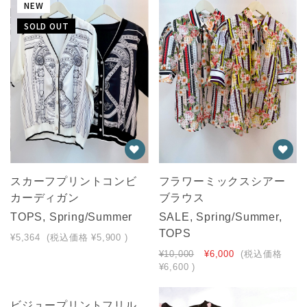
NEW
SOLD OUT
スカーフプリントコンビ
フラワーミックスシアー
カーディガン
ブラウス
TOPS, Spring/Summer
SALE, Spring/Summer,
TOPS
¥5,364
(税込価格
¥5,900
)
¥10,000
¥6,000
(税込価格
¥6,600
)
NEW
ビジュープリントフリル