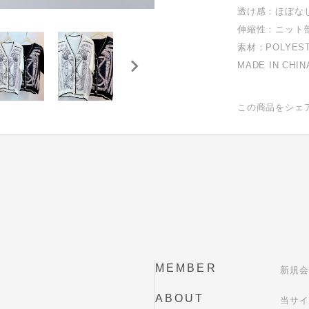
透け感：ほぼな
伸縮性：ニット
素材：POLYEST
MADE IN CHIN
この商品をシェ
MEMBER
新規会
ABOUT
当サイ