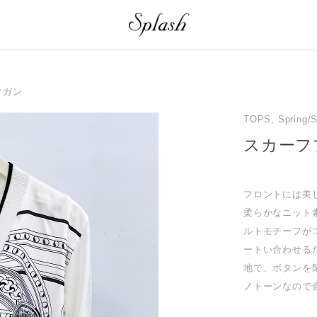
ィガン
TOPS, Spring/
スカーフ
フロントには美
柔らかなニット
ルトモチーフが
ートい合わせる
地で、ボタンを
ノトーンなので