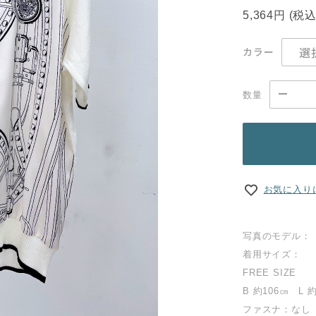
5,364円
(税
カラー
数量
お気に入り
写真のモデル：
着用サイズ：
FREE SIZE
B 約106㎝ L 
ファスナ：なし