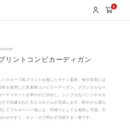
0
Summer
プリントコンビカーディガン
しいスカーフ風プリントを施したサテン素材、袖や背面には
素材を使用した異素材コンビカーディガン。クラシカルなベ
コーディネートを華やかに演出し、シンプルなパンツやスカ
だけで洗練された大人スタイルが完成します。軽やかな着心
閉じてプルオーバー風にも、羽織りとしても着回し可能。モ
合わせやすく、オン・オフ問わず活躍する一着です。