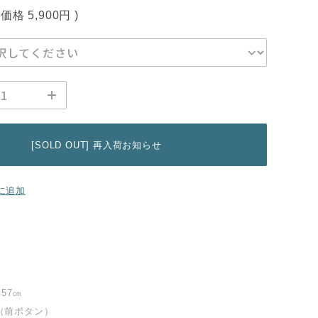
込価格
5,900円
)
[SOLD OUT] 再入荷お知らせ
に追加
約57㎝
（前ボタン）