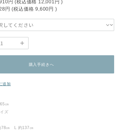
,910円
(税込価格
12,001円
)
728円
(税込価格
9,600円
)
購入手続きへ
に追加
65㎝
サイズ
約78㎝ L 約137㎝