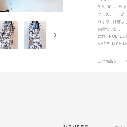
B 約 96㎝ W 
ファスナー：あ
透け感：ほぼな
伸縮性：なし
素材：POLYEST
MADE IN CHIN
この商品をシェ