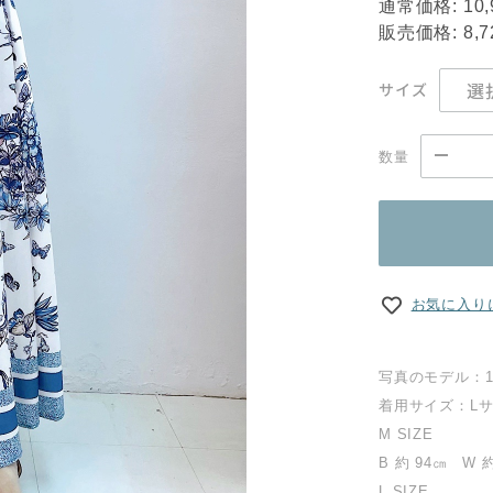
通常価格:
10
販売価格:
8,
サイズ
数量
お気に入り
写真のモデル：1
着用サイズ：L
M SIZE
B 約 94㎝ W 
L SIZE