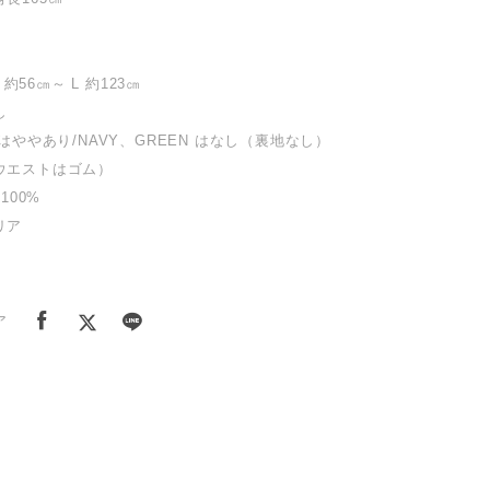
 約56㎝～ L 約123㎝
し
Eはややあり/NAVY、GREEN はなし（裏地なし）
ウエストはゴム）
 100%
リア
Y
ア