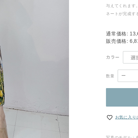
与えてくれます
ネートが完成す
通常価格:
13
販売価格:
6,
カラー
数量
お気に入り
写真のモデル：身