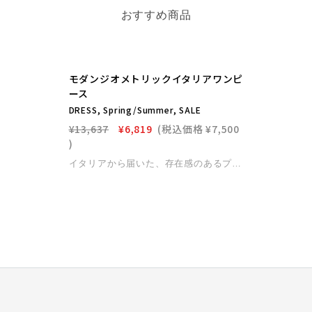
おすすめ商品
NEW
モダンジオメトリックイタリアワンピ
ース
DRESS, Spring/Summer, SALE
¥13,637
¥6,819
(税込価格
¥7,500
)
イタリアから届いた、存在感のあるプリントが目を惹くコットンワンピ―ス。モダンなジオメトリック柄と、女性らしいカシュクールデザインが絶妙に融合した一枚です。さらりとしたコットン素材を使用し、暑い季節でも快適な着心地を実現。ウエストはゴム仕様のフリーサイズで、自然にメリハリあるシルエットを演出。デイリーからリゾート、旅行シーンまで幅広く活躍。人と被らないインポートファッションをお探しの方におすすめのワンピースです。