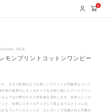
0
/Summer, SALE
レモンプリントコットンワンピー
いた、まるで絵画のような美しいプリントが印象的なコット
地中海の風景やレモンモチーフを大胆に描いたアートプリン
トならではの華やかさと存在感を演出します。女性らしいカ
インと、自然にスタイルアップして見えるウエストゴム仕
広がるフレアシルエットが、エレガントで洗練された印象を