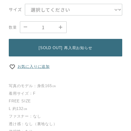
サイズ
数量
[SOLD OUT] 再入荷お知らせ
お気に入りに追加
写真のモデル：身長165㎝
着用サイズ：F
FREE SIZE
L 約132㎝
ファスナー：なし
透け感：なし（裏地なし）