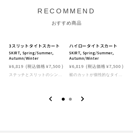
RECOMMEND
おすすめ商品
3スリットタイトスカート
ハイロータイトスカート
SKIRT, Spring/Summer,
SKIRT, Spring/Summer,
Autumn/Winter
Autumn/Winter
T
¥6,819
(税込価格
¥7,500
)
¥6,819
(税込価格
¥7,500
)
¥
ステッチとスリットのシンプルなデザインのスカート。サイドにもスリットが入った3スリットタイトスカート。夏向きのやや薄手素材です。伸縮性がありボリュームある方にも着用いただけます。タイトラインなのに履き心地の良さも実感できるスカートです。タイトラインがお好きな方には特におすすめです。
裾のカットが個性的なタイトスカート。伸縮性がありボリュームがある方にもおすすめです。曲線的に配置されたカラーがスカートのラインをきれいに見せてくれます。