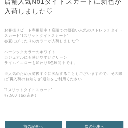
店舗人気No1タイトスカートに新色が
入荷しました♡
お客様リピート率更新中！店頭での根強い人気のストレッチタイト
スカート”1スリットタイトスカート”
春夏にぴったりのカラーが入荷しました♡
ベーシックカラーのホワイト
カジュアルにも使いやすいグリーン
ライムイエローも加わり6色展開中です。
※人気のため入荷後すぐに欠品することもございますので、その際
は”再入荷のお知らせ”通知をご利用ください
”1スリットタイトスカート”
¥7,500（tax込み）
前の記事へ
次の記事へ